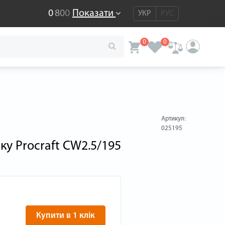
0
8
0
0
Показати
УКР
РУС
0
0
Артикул:
025195
ку Procraft CW2.5/195
Купити в 1 клік