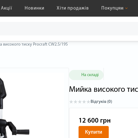
Акції
Новинки
Хіти продажів
Покупцям
 високого тиску Procraft CW2.5/195
На складі
Мийка високого тис
Відгуків (0)
12 600 грн
Купити