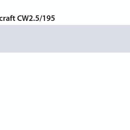
craft CW2.5/195
ога
Сервіси