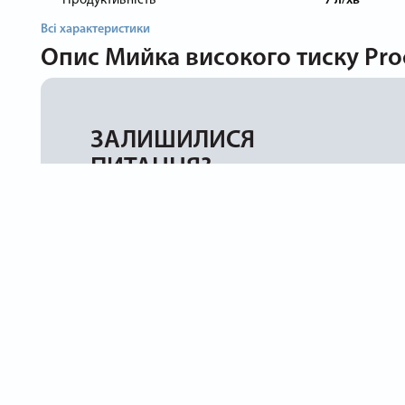
Продуктивність
7 л/хв
Всі характеристики
Опис
Мийка високого тиску Pro
ЗАЛИШИЛИСЯ
ПИТАННЯ?
Вкажіть свій номер телефону і ми з Вами
зв'яжемося найближчим часом
Про Procraft
Допом