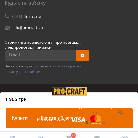
Будьте на зв'язку
0
8
0
0
Показати
info@procraft.ua
Отримуйте повідомлення про нові акції,
спецпропозиції і знижки
Підписуючись, ви приймаєте
умови та правила
користування сайтом
1 965 грн
©
Procraft.ua
2005-2026. Усі права захищенні
Купити
Купити в 1 клік
Ми приймаємо
В закладки
0