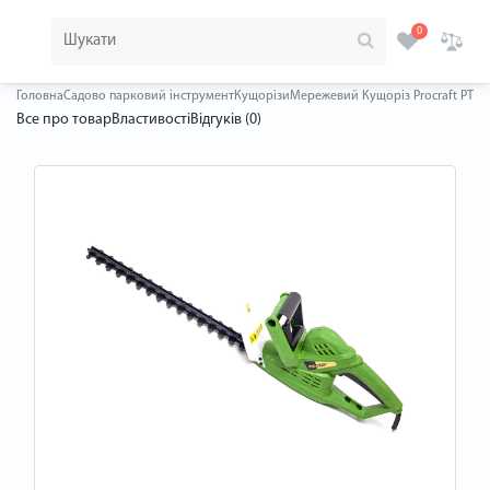
0
Головна
Садово парковий інструмент
Кущорізи
Мережевий Кущоріз Procraft PT52
Все про товар
Властивості
Відгуків (0)