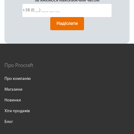
зв'яжемося найближчим часом
Надіслати
Про Procraft
Про компанію
Магазини
Новинки
Хіти продажів
Блог