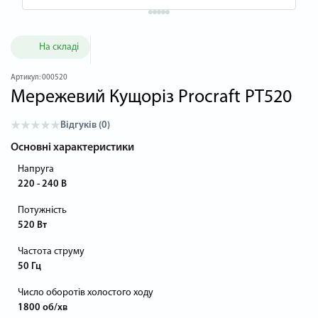
На складі
Артикул:
000520
Мережевий Кущоріз Procraft PT520
Відгуків (0)
Основні характеристики
Напруга
220 - 240 В
Потужність
520 Вт
Частота струму
50 Гц
Число оборотів холостого ходу
1800 об/хв