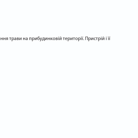
я трави на прибудинковій території. Пристрій і її
ft NM1600 перетворює рутинний обов'язок у забавну
 45 і 65 мм. Модель має переконливу ширину захвату: 32