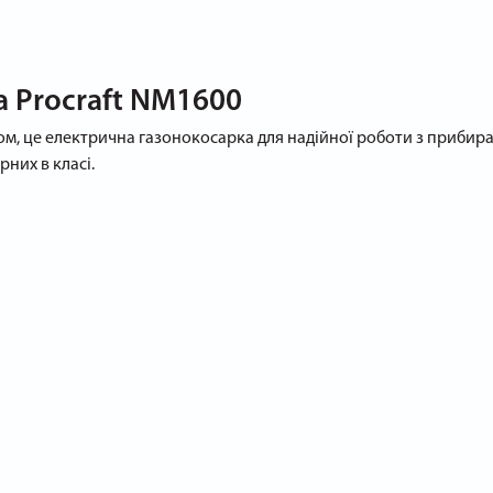
 Procraft NM1600
, це електрична газонокосарка для надійної роботи з прибиранн
них в класі.
сті, мобільності і зручності управління. У свою чергу, Procra
шої мрії, дозволяючи налаштовувати висоту зрізу на 3 рівні: 25,
о інші переваги популярної газонокосарки: