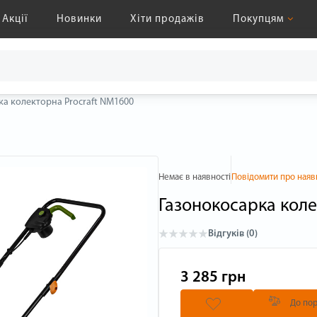
Акції
Новинки
Хіти продажів
Покупцям
ка колекторна Procraft NM1600
Немає в наявності
Повідомити про наяв
Газонокосарка коле
Відгуків (0)
3 285 грн
До пор