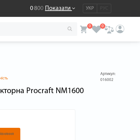
0
8
0
0
Показати
УКР
РУС
0
0
Артикул:
ність
016002
кторна Procraft NM1600
івняння