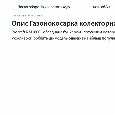
Число оборотів холостого ходу
3450 об/хв
Всі характеристики
Опис
Газонокосарка колекторна
Procraft NM1600 - обладнана бункером і потужним мотором
можливості роблять цю модель однією з найбільш популяр
Великі можливості компактного пристрою
Перевага електричних газонокосарок полягає в економічно
розвагу. Головне - ця техніка допоможе створити газон ва
см. Крім потужного електродвигуна (1000 Вт), відзначим
міцність матеріалів і всієї конструкції;
зручне управління;
безпеку експлуатації;
місткий бункер для скошеної зеленої маси.