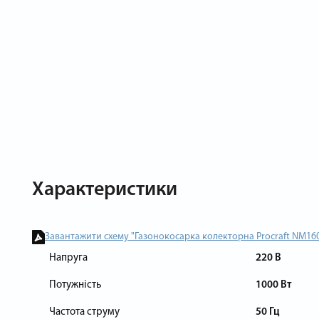
Характеристики
Завантажити схему "Газонокосарка колекторна Procraft NM16
Напруга
220 В
Потужність
1000 Вт
Частота струму
50 Гц