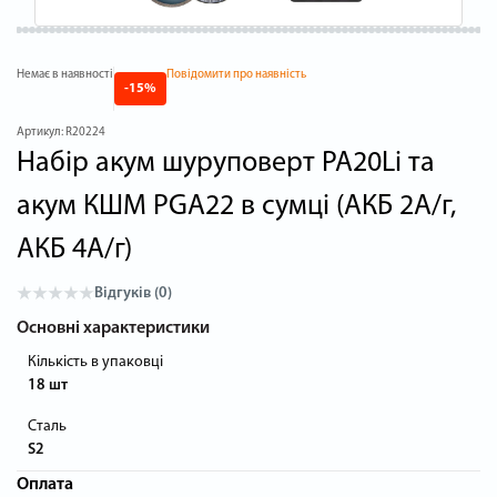
Немає в наявності
Повідомити про наявність
-15%
Артикул:
R20224
Набір акум шуруповерт PA20Li та
акум КШМ PGA22 в сумці (АКБ 2А/г,
АКБ 4А/г)
Відгуків (0)
Основні характеристики
Кількість в упаковці
18 шт
Сталь
S2
Оплата