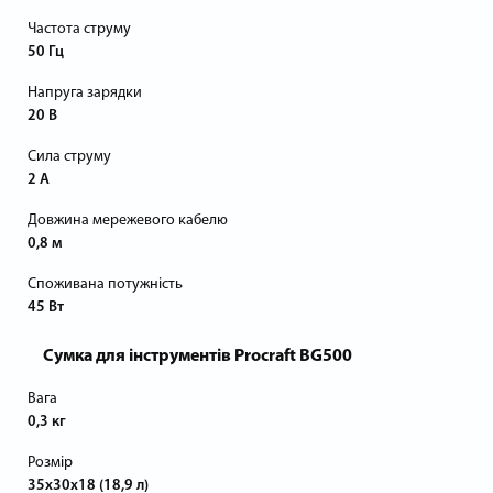
Частота струму
50 Гц
Напруга зарядки
20 В
Сила струму
2 А
Довжина мережевого кабелю
0,8 м
Споживана потужність
45 Вт
Сумка для інструментів Procraft BG500
Вага
0,3 кг
Розмір
35х30х18 (18,9 л)