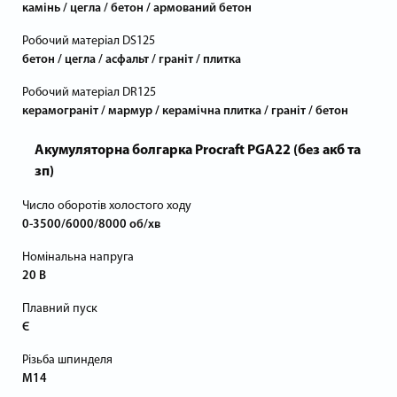
камінь / цегла / бетон / армований бетон
Робочий матеріал DS125
бетон / цегла / асфальт / граніт / плитка
Робочий матеріал DR125
керамограніт / мармур / керамічна плитка / граніт / бетон
Акумуляторна болгарка Procraft PGA22 (без акб та
зп)
Число оборотів холостого ходу
0-3500/6000/8000 об/хв
Номінальна напруга
20 В
Плавний пуск
Є
Різьба шпинделя
М14