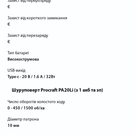
Захист від перерозряду
Є
Захист від короткого замикання
Є
Захист від перезаряду
Є
Тип батареї
Високострумова
USB-вихід
Type-c - 20 В / 1.6 А / 32Вт
Шуруповерт Procraft PA20Li (з 1 акб та зп)
Число оборотів холостого ходу
0 - 450 / 1500 об/хв
Діаметр патрона
10 мм