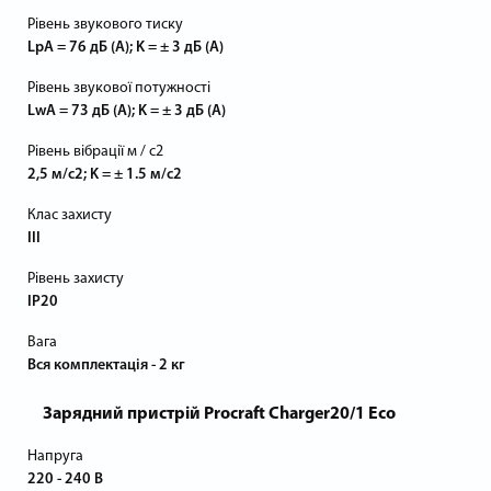
Рівень звукового тиску
LpA = 76 дБ (А); K = ± 3 дБ (А)
Рівень звукової потужності
LwA = 73 дБ (А); K = ± 3 дБ (А)
Рівень вібрації м / с2
2,5 м/с2; K = ± 1.5 м/с2
Клас захисту
III
Рівень захисту
IP20
Вага
Вся комплектація - 2 кг
Зарядний пристрій Procraft Charger20/1 Eco
Напруга
220 - 240 В