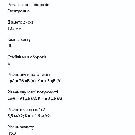
Регулювання оборотів
Електронна
Діаметр диска
125 мм
Клас захисту
III
Стабілізація оборотів
Є
Рівень звукового тиску
LpA = 76 дБ (А); K = ± 3 дБ (А)
Рівень звукової потужності
LwA = 91 дБ (А); K = ± 3 дБ (А)
Рівень вібрації м / с2
5,5 м/с2; K = ± 1.5 м/с2
Рівень захисту
IPX0