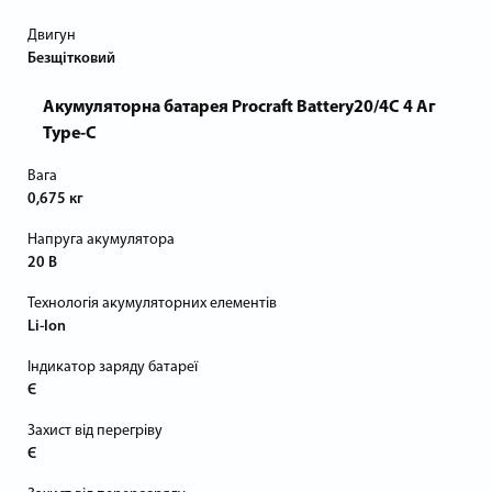
Двигун
Безщітковий
Акумуляторна батарея Procraft Battery20/4С 4 Аг
Type-C
Вага
0,675 кг
Напруга акумулятора
20 В
Технологія акумуляторних елементів
Li-Ion
Індикатор заряду батареї
Є
Захист від перегріву
Є