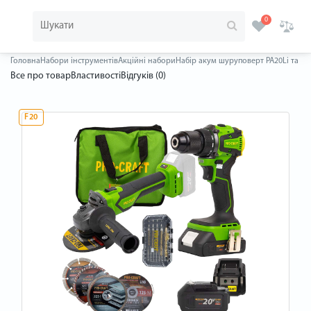
0
Головна
Набори інструментів
Акційні набори
Набір акум шуруповерт PA20Li та ак
Все про товар
Властивості
Відгуків (0)
F20