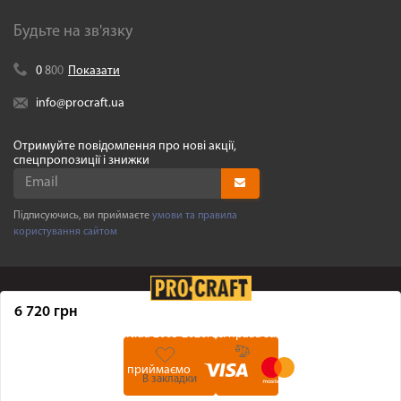
Будьте на зв'язку
0
8
0
0
Показати
info@procraft.ua
Отримуйте повідомлення про нові акції,
спецпропозиції і знижки
Підписуючись, ви приймаєте
умови та правила
користування сайтом
6 720 грн
©
Procraft.ua
2005-2026. Усі права захищенні
Ми приймаємо
В закладки