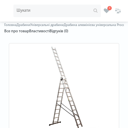
0
Головна
Драбини
Універсальні драбини
Драбина алюмінієва універсальна Procraft
Все про товар
Властивості
Відгуків (0)