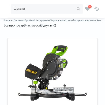
0
Головна
Деревообробний інструмент
Торцювальні пили
Торцювальна пила Procra
Все про товар
Властивості
Відгуків (0)