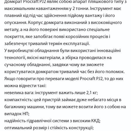
Домкрат Procraft PJ2 являє собою апарат пляшкового типу з
максимальним навантаженням у 2 тонни. Інструмент має
плавний хід під час здійснення підйому вантажу і його
опускання. Корпус домкрата виконаний з високоміцного
металу, а на його поверхні використано спеціальне
покриття, яке запобігає появі корозійних процесів і
забезпечує тривалий термін експлуатації.
У виробництві обладнання були використані інноваційні
технології, якісні матеріали, а збірка проводилася на
сучасному обладнанні, завдяки чому ви зможете
користуватися домкратом тривалий час без його поломок.
Якщо говорити про переваги моделі Procraft PJ2, то до них
можна віднести такі:
невелика вага: інструмент важить лише 2,1 кг;
компактність: цей пристрій займає дуже небагато місця в
багажнику машини, тому ви можете возити його з собою на
випадок НП;
надійність гідравлічної системи з високим ККД;
оптимальний розмір і стійкість конструкції;