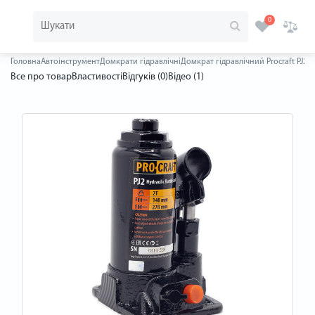
0
Головна
Автоінструмент
Домкрати гідравлічні
Домкрат гідравлічний Procraft PJ2
Все про товар
Властивості
Відгуків (0)
Відео (1)