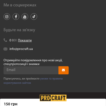
Ми в соцмережах
Будьте на зв'язку
0
8
0
0
Показати
info@procraft.ua
Отримуйте повідомлення про нові акції,
спецпропозиції і знижки
Підписуючись, ви приймаєте
умови та правила
користування сайтом
150 грн