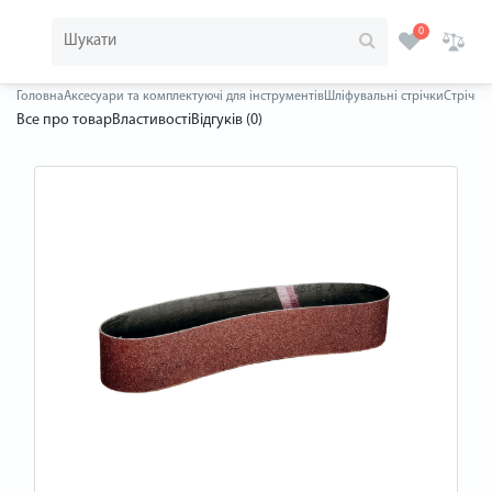
0
Головна
Аксесуари та комплектуючі для інструментів
Шліфувальні стрічки
Стрічка 
Все про товар
Властивості
Відгуків (0)