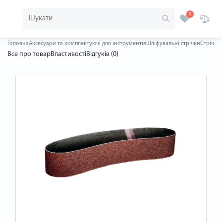
0
Головна
Аксесуари та комплектуючі для інструментів
Шліфувальні стрічки
Стрічка 
Все про товар
Властивості
Відгуків (0)