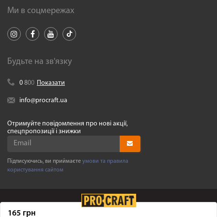
Ми в соцмережах
Будьте на зв'язку
0
8
0
0
Показати
info@procraft.ua
Отримуйте повідомлення про нові акції,
спецпропозиції і знижки
Підписуючись, ви приймаєте
умови та правила
користування сайтом
165 грн