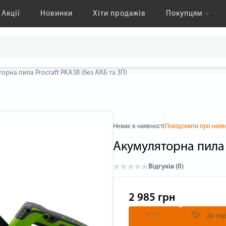
Акції
Новинки
Хіти продажів
Покупцям
орна пила Procraft PKA38 (без АКБ та ЗП)
Немає в наявності
Повідомити про наяв
Акумуляторна пила P
Відгуків (0)
2 985 грн
До пор