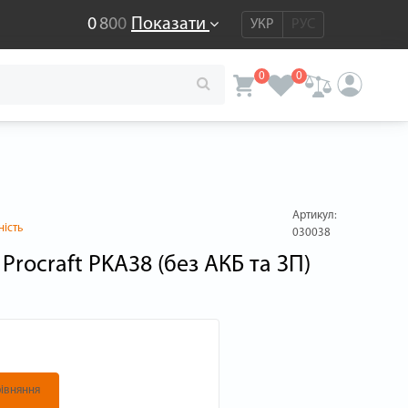
0
8
0
0
Показати
УКР
РУС
0
0
Артикул:
ність
030038
rocraft PKA38 (без АКБ та ЗП)
івняння