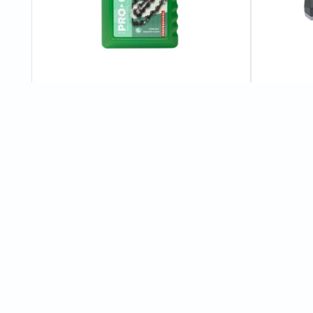
Олива Procraft для ланцюга 1 л
Зарядний п
C20/4
1
відгуків
225 грн
855 грн
Характеристики
Завантажити схему "Акумуляторна пила Procraft PKA38 (без АК