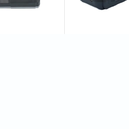
ристрій Procraft industrial
Акумуляторна батарея Procra
Battery20/2 (20В, 2Аг)
7
відгуків
0
відгуків
525 грн
Відгуки
0
Б та ЗП)"
Показати всі відгуки