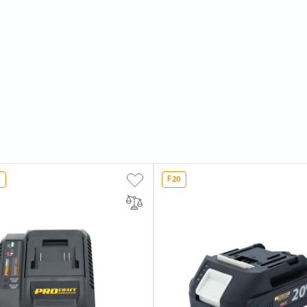
L
F20