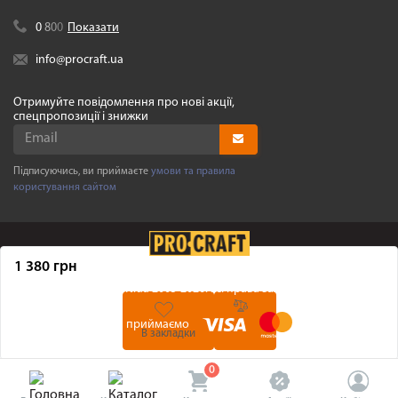
0
8
0
0
Показати
info@procraft.ua
Отримуйте повідомлення про нові акції,
спецпропозиції і знижки
Підписуючись, ви приймаєте
умови та правила
користування сайтом
1 380 грн
©
Procraft.ua
2005-2026. Усі права захищенні
Ми приймаємо
В закладки
0