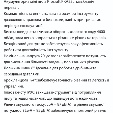
Акумуляторна міні пила Procraft PKA22Li має безліч
переваг:
Компактність та легкість: вага та розміри інструменту
дозволяють працювати без втоми, навіть при тривалих
періодах експлуатації.
Висока швидкість: з числом оборотів холостого ходу 4600
об/хв, пила легко впорається з різанням різних матеріалів.
Безщітковий двигун: це забезпечує високу ефективність
роботи та довговічність інструменту.
Номінальна напруга 20: дозволяє забезпечити потужність
для виконання більшості завдань, пов'язаних з різкою.
Довжина шини 6": ідеальна для роботи з дрібними та
середніми деталями.
Крок ланцюга 1/4'': забезпечує точність різання та легкість в
управлінні.
Клас захисту IPX0: захищає інструмент від потрапляння
пилу та інших частинок, що підвищує його надійність.
Рівень звукового тиску: LpA = 87 дБ(А) та рівень звукової
потужності LwA = 95 дБ(А) забезпечують помірний рівень